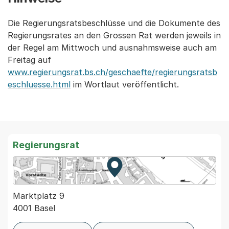
Die Regierungsratsbeschlüsse und die Dokumente des
Regierungsrates an den Grossen Rat werden jeweils in
der Regel am Mittwoch und ausnahmsweise auch am
Freitag auf
www.regierungsrat.bs.ch/geschaefte/regierungsratsb
eschluesse.html
im Wortlaut veröffentlicht.
Regierungsrat
Zur Karte von MapBS.
Externer Link, wird in einem
Marktplatz 9
4001 Basel