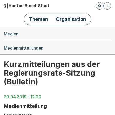
Kanton Basel-Stadt
Öffnet die
(Dieser Link führt zur Startseite)
Hauptnavigation
Themen
Organisation
Breadcrumb-Navigation
Medien
Medienmitteilungen
Kurzmitteilungen aus der
Regierungsrats-Sitzung
(Bulletin)
30.04.2019 - 12:00
Medienmitteilung