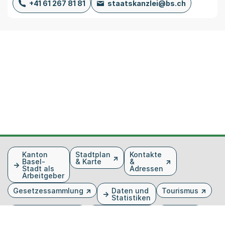
+41 61 267 81 81
staatskanzlei@bs.ch
Fusszeile
Kanton
Stadtplan
Kontakte
Basel-
& Karte
&
Stadt als
Adressen
Arbeitgeber
Gesetzessammlung
Daten und
Tourismus
Statistiken
Veranstaltungen
Publikationen
Medien