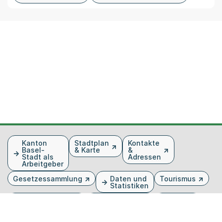
Fusszeile
Kanton
Stadtplan
Kontakte
Basel-
& Karte
&
Stadt als
Adressen
Arbeitgeber
Gesetzessammlung
Daten und
Tourismus
Statistiken
Veranstaltungen
Publikationen
Medien
Kantonsblatt
Bilddatenbank
Organigramm