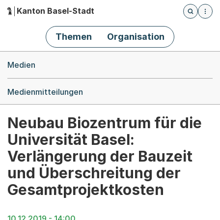
Kanton Basel-Stadt
Öffnet die
(Dieser Link führt zur Startseite)
Hauptnavigation
Themen
Organisation
Breadcrumb-Navigation
Medien
Medienmitteilungen
Neubau Biozentrum für die
Universität Basel:
Verlängerung der Bauzeit
und Überschreitung der
Gesamtprojektkosten
10.12.2019 - 14:00