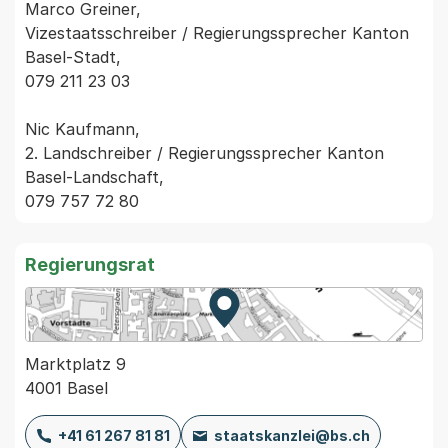
Marco Greiner,

Vizestaatsschreiber / Regierungssprecher Kanton 
Basel-Stadt,

079 211 23 03

Nic Kaufmann,

2. Landschreiber / Regierungssprecher Kanton 
Basel-Landschaft,

Regierungsrat
Zur Karte von MapBS.
Externer Link, wird in einem
Marktplatz 9
4001 Basel
+41 61 267 81 81
staatskanzlei@bs.ch