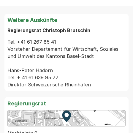
Weitere Auskünfte
Regierungsrat Christoph Brutschin
Tel. +41 61 267 85 41

Vorsteher Departement für Wirtschaft, Soziales 
und Umwelt des Kantons Basel-Stadt

Hans-Peter Hadorn

Tel. + 41 61 639 95 77

Regierungsrat
Zur Karte von MapBS.
Externer Link, wird in einem
Marktplatz 9