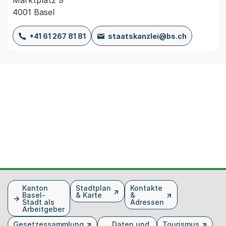
4001 Basel
+41 61 267 81 81
staatskanzlei@bs.ch
Fusszeile
Kanton
Stadtplan
Kontakte
Basel-
& Karte
&
Stadt als
Adressen
Arbeitgeber
Gesetzessammlung
Daten und
Tourismus