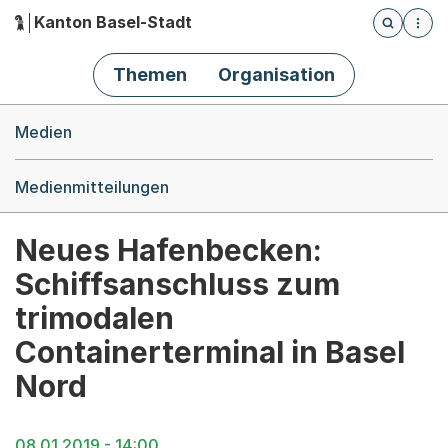
Kanton Basel-Stadt
Öffnet die
(Dieser Link führt zur Startseite)
Hauptnavigation
Themen
Organisation
Breadcrumb-Navigation
Medien
Medienmitteilungen
Neues Hafenbecken:
Schiffsanschluss zum
trimodalen
Containerterminal in Basel
Nord
08.01.2019 - 14:00