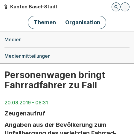
Kanton Basel-Stadt
Öffnet die
(Dieser Link führt zur Startseite)
Hauptnavigation
Themen
Organisation
Breadcrumb-Navigation
Medien
Medienmitteilungen
Personenwagen bringt
Fahrradfahrer zu Fall
20.08.2019 - 08:31
Zeugenaufruf
Angaben aus der Bevölkerung zum
Unfallhergang des verletzten Fahrrad-