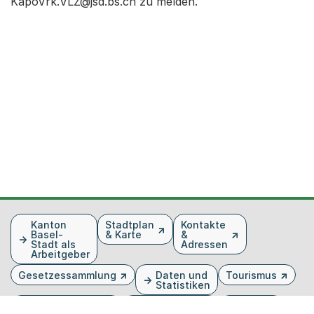
KapoVrk.VLZ@jsd.bs.ch zu melden.
Fusszeile
Kanton
Stadtplan
Kontakte
Basel-
& Karte
&
Stadt als
Adressen
Arbeitgeber
Gesetzessammlung
Daten und
Tourismus
Statistiken
Veranstaltungen
Publikationen
Medien