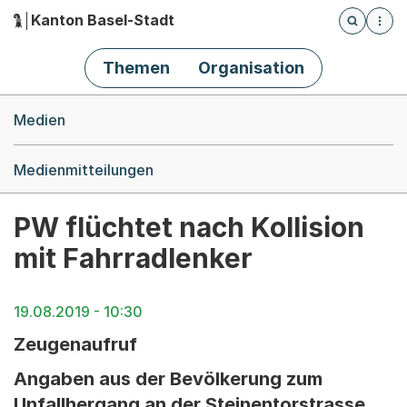
Kanton Basel-Stadt
Öffnet die
(Dieser Link führt zur Startseite)
Hauptnavigation
Themen
Organisation
Breadcrumb-Navigation
Medien
Medienmitteilungen
PW flüchtet nach Kollision
mit Fahrradlenker
19.08.2019 - 10:30
Zeugenaufruf
Angaben aus der Bevölkerung zum
Unfallhergang an der Steinentorstrasse,