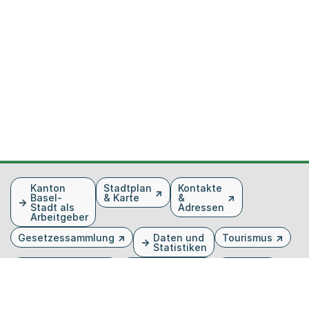
Fusszeile
Kanton
Stadtplan
Kontakte
Basel-
& Karte
&
Stadt als
Adressen
Arbeitgeber
Gesetzessammlung
Daten und
Tourismus
Statistiken
Veranstaltungen
Publikationen
Medien
Kantonsblatt
Bilddatenbank
Organigramm