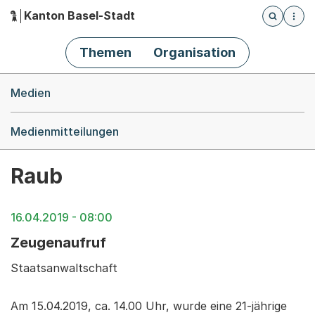
Kanton Basel-Stadt
Öffnet die
(Dieser Link führt zur Startseite)
Hauptnavigation
Themen
Organisation
Breadcrumb-Navigation
Medien
Medienmitteilungen
Raub
16.04.2019 - 08:00
Zeugenaufruf
Staatsanwaltschaft
Am 15.04.2019, ca. 14.00 Uhr, wurde eine 21-jährige