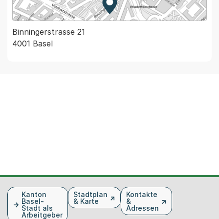
Zur Karte von MapBS.
Externer Link, wird in einem
Binningerstrasse 21
4001 Basel
Fusszeile
Kanton
Stadtplan
Kontakte
Basel-
& Karte
&
Stadt als
Adressen
Arbeitgeber