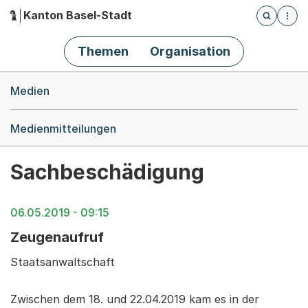
Kanton Basel-Stadt
Öffnet die
(Dieser Link führt zur Startseite)
Hauptnavigation
Themen
Organisation
Breadcrumb-Navigation
Medien
Medienmitteilungen
Sachbeschädigung
06.05.2019 - 09:15
Zeugenaufruf
Staatsanwaltschaft
Zwischen dem 18. und 22.04.2019 kam es in der