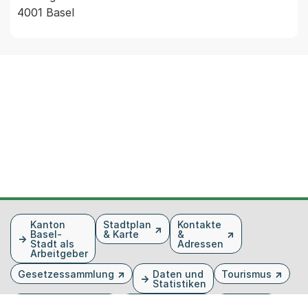
4001 Basel
Fusszeile
Kanton
Stadtplan
Kontakte
Basel-
& Karte
&
Stadt als
Adressen
Arbeitgeber
Gesetzessammlung
Daten und
Tourismus
Statistiken
Veranstaltungen
Publikationen
Medien