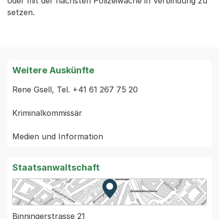
oder mit der nächsten Polizeiwache in Verbindung zu
setzen.
Weitere Auskünfte
Rene Gsell, Tel. +41 61 267 75 20

Kriminalkommissär

Staatsanwaltschaft
Zur Karte von MapBS.
Externer Link, wird in einem
Binningerstrasse 21