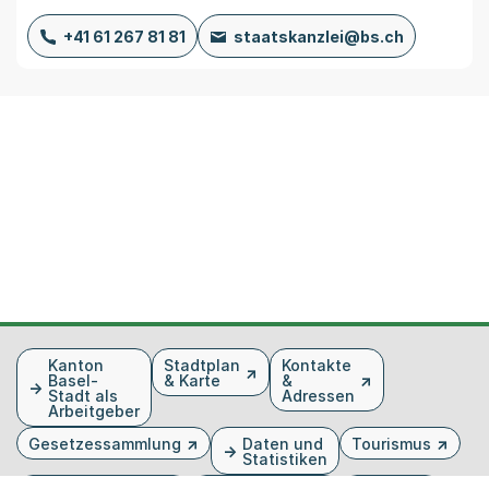
+41 61 267 81 81
staatskanzlei@bs.ch
Fusszeile
Kanton
Stadtplan
Kontakte
Basel-
& Karte
&
Stadt als
Adressen
Arbeitgeber
Gesetzessammlung
Daten und
Tourismus
Statistiken