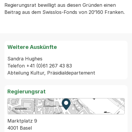
Regierungsrat bewilligt aus diesen Gründen einen
Beitrag aus dem Swisslos-Fonds von 20‘160 Franken.
Weitere Auskünfte
Sandra Hughes

Telefon +41 (0)61 267 43 83

Regierungsrat
Zur Karte von MapBS.
Externer Link, wird in einem
Marktplatz 9
4001 Basel