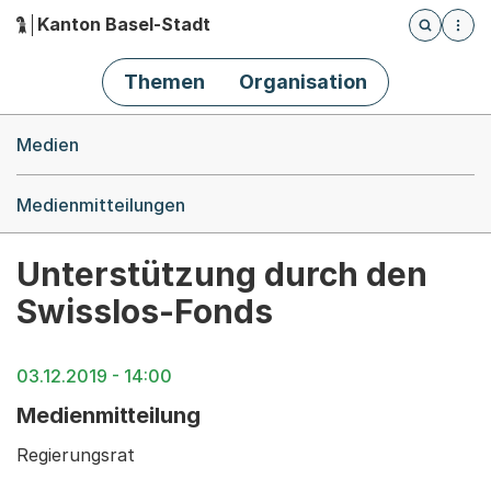
Kanton Basel-Stadt
Öffnet die
(Dieser Link führt zur Startseite)
Hauptnavigation
Themen
Organisation
Breadcrumb-Navigation
Medien
Medienmitteilungen
Unterstützung durch den
Swisslos-Fonds
03.12.2019 - 14:00
Medienmitteilung
Regierungsrat