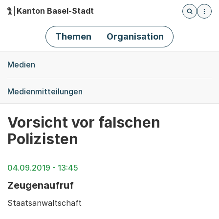
Kanton Basel-Stadt
Öffnet die
(Dieser Link führt zur Startseite)
Hauptnavigation
Themen
Organisation
Breadcrumb-Navigation
Medien
Medienmitteilungen
Vorsicht vor falschen
Polizisten
04.09.2019 - 13:45
Zeugenaufruf
Staatsanwaltschaft