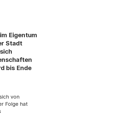
 im Eigentum
r Stadt
sich
genschaften
rd bis Ende
sich von
er Folge hat
s