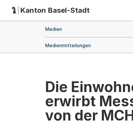
Kanton Basel-Stadt
Hauptnavigation
(Dieser Link führt zur Startseite)
Breadcrumb-Navigation
Medien
Medienmitteilungen
Die Einwohn
erwirbt Mes
von der MCH