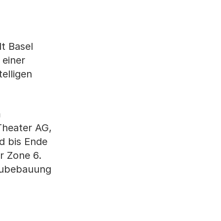
n
t Basel
 einer
elligen
m
Theater AG,
d bis Ende
r Zone 6.
Neubebauung