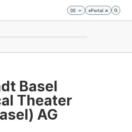
DE
ePortal
Externer Link, wird i
Öffnet di
dt Basel
al Theater
asel) AG