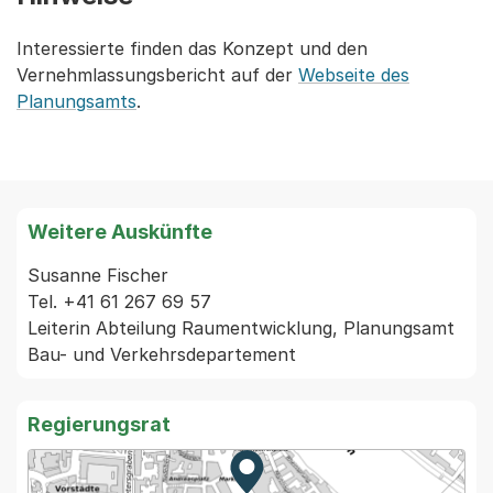
Interessierte finden das Konzept und den
Vernehmlassungsbericht auf der
Webseite des
Planungsamts
.
Weitere Auskünfte
Susanne Fischer

Tel. +41 61 267 69 57

Leiterin Abteilung Raumentwicklung, Planungsamt

Regierungsrat
Zur Karte von MapBS.
Externer Link, wird in einem