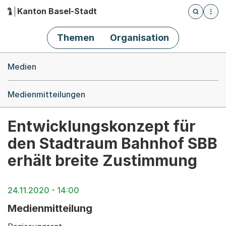
Kanton Basel-Stadt
Öffnet die
(Dieser Link führt zur Startseite)
Hauptnavigation
Themen
Organisation
Breadcrumb-Navigation
Medien
Medienmitteilungen
Entwicklungskonzept für
den Stadtraum Bahnhof SBB
erhält breite Zustimmung
24.11.2020 - 14:00
Medienmitteilung