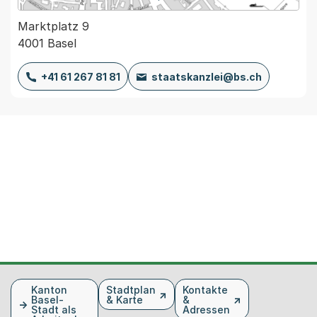
Marktplatz 9
4001 Basel
+41 61 267 81 81
staatskanzlei@bs.ch
Fusszeile
Kanton
Stadtplan
Kontakte
Basel-
& Karte
&
Stadt als
Adressen