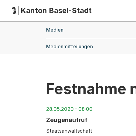
Kanton Basel-Stadt
Hauptnavigation
(Dieser Link führt zur Startseite)
Breadcrumb-Navigation
Medien
Medienmitteilungen
Festnahme 
28.05.2020 - 08:00
Zeugenaufruf
Staatsanwaltschaft