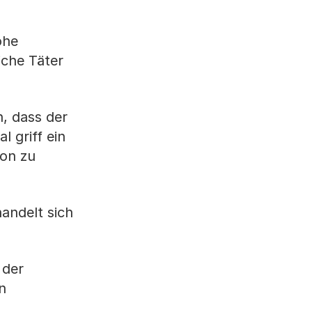
öhe
iche Täter
n, dass der
 griff ein
fon zu
andelt sich
 der
n