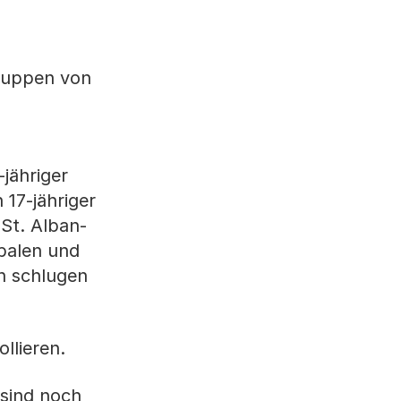
Gruppen von
jähriger
17-jähriger
 St. Alban-
rbalen und
n schlugen
llieren.
sind noch