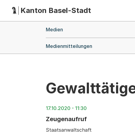
Kanton Basel-Stadt
Hauptnavigation
(Dieser Link führt zur Startseite)
Breadcrumb-Navigation
Medien
Medienmitteilungen
Gewalttätig
17.10.2020 - 11:30
Zeugenaufruf
Staatsanwaltschaft