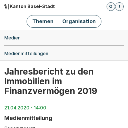
Kanton Basel-Stadt
Öffnet die
(Dieser Link führt zur Startseite)
Hauptnavigation
Themen
Organisation
Breadcrumb-Navigation
Medien
Medienmitteilungen
Jahresbericht zu den
Immobilien im
Finanzvermögen 2019
21.04.2020 - 14:00
Medienmitteilung