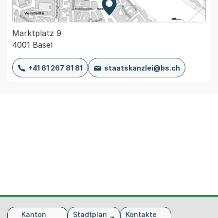
Zur Karte von MapBS.
Externer Link, wird in einem
Marktplatz 9
4001 Basel
+41 61 267 81 81
staatskanzlei@bs.ch
Fusszeile
Kanton
Stadtplan
Kontakte