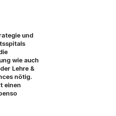
rategie und
tsspitals
die
ung wie auch
 der Lehre &
nces nötig.
t einen
ebenso