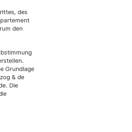
ittes, des
epartement
derum den
 Abstimmung
rstellen.
ie Grundlage
rzog & de
de. Die
die