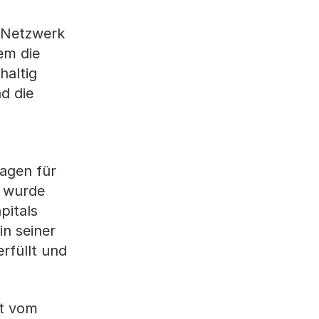
n Netzwerk
em die
haltig
d die
lagen für
e wurde
pitals
in seiner
rfüllt und
at vom