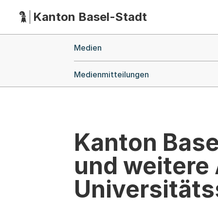
Kanton Basel-Stadt
Hauptnavigation
(Dieser Link führt zur Startseite)
Breadcrumb-Navigation
Medien
Medienmitteilungen
Kanton Basel
und weitere
Universitäts