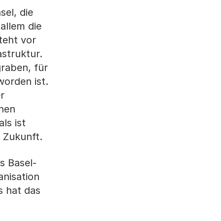
el, die
allem die
teht vor
astruktur.
graben, für
orden ist.
r
onen
ls ist
 Zukunft.
s Basel-
anisation
s hat das