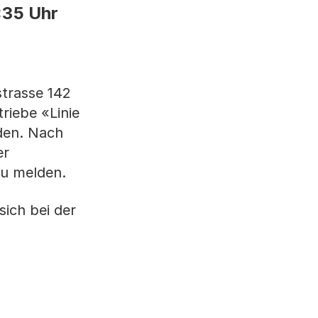
:35 Uhr
strasse 142
riebe «Linie
oden. Nach
er
zu melden.
ich bei der