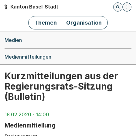
Kanton Basel-Stadt
Öffnet die
(Dieser Link führt zur Startseite)
Hauptnavigation
Themen
Organisation
Breadcrumb-Navigation
Medien
Medienmitteilungen
Kurzmitteilungen aus der
Regierungsrats-Sitzung
(Bulletin)
18.02.2020 - 14:00
Medienmitteilung