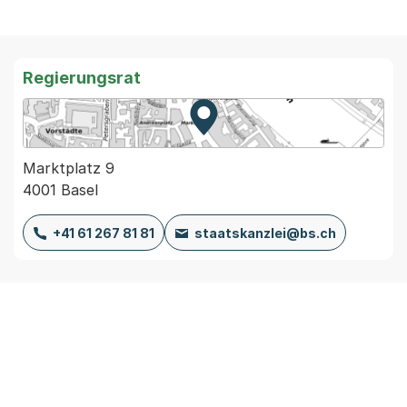
Regierungsrat
Zur Karte von MapBS.
Externer Link, wird in einem
Marktplatz 9
4001 Basel
+41 61 267 81 81
staatskanzlei@bs.ch