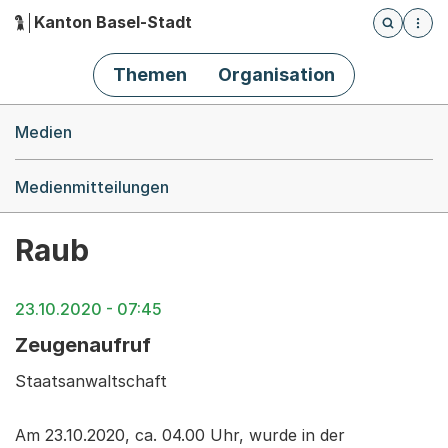
Kanton Basel-Stadt
Öffnet die
(Dieser Link führt zur Startseite)
Hauptnavigation
Themen
Organisation
Breadcrumb-Navigation
Medien
Medienmitteilungen
Raub
23.10.2020 - 07:45
Zeugenaufruf
Staatsanwaltschaft
Am 23.10.2020, ca. 04.00 Uhr, wurde in der