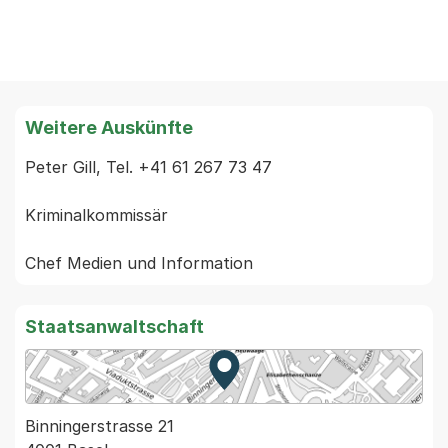
Weitere Auskünfte
Peter Gill, Tel. +41 61 267 73 47

Kriminalkommissär

Staatsanwaltschaft
Zur Karte von MapBS.
Externer Link, wird in einem
Binningerstrasse 21