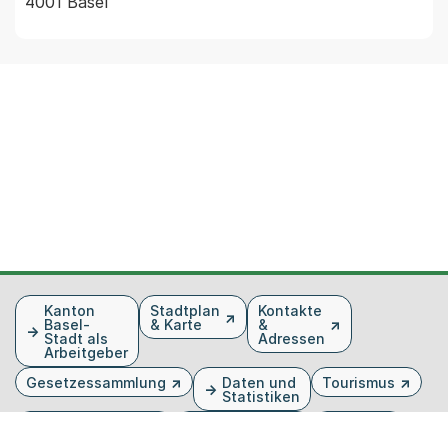
4001 Basel
Fusszeile
Kanton
Stadtplan
Kontakte
Basel-
& Karte
&
Stadt als
Adressen
Arbeitgeber
Gesetzessammlung
Daten und
Tourismus
Statistiken
Veranstaltungen
Publikationen
Medien