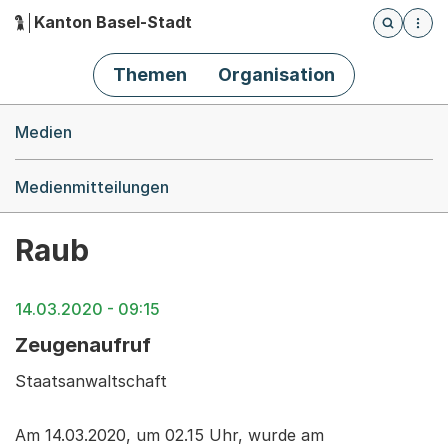
Kanton Basel-Stadt
Öffnet die
(Dieser Link führt zur Startseite)
Hauptnavigation
Themen
Organisation
Breadcrumb-Navigation
Medien
Medienmitteilungen
Raub
14.03.2020 - 09:15
Zeugenaufruf
Staatsanwaltschaft
Am 14.03.2020, um 02.15 Uhr, wurde am