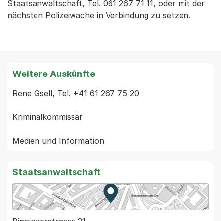
Staatsanwaltschaft, Tel. 061 267 71 11, oder mit der
nächsten Polizeiwache in Verbindung zu setzen.
Weitere Auskünfte
Rene Gsell, Tel. +41 61 267 75 20

Kriminalkommissär

Staatsanwaltschaft
Zur Karte von MapBS.
Externer Link, wird in einem
Binningerstrasse 21