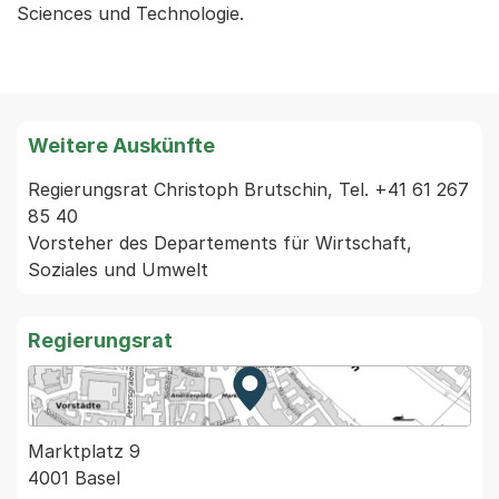
Sciences und Technologie.
Weitere Auskünfte
Regierungsrat Christoph Brutschin, Tel. +41 61 267 
85 40

Vorsteher des Departements für Wirtschaft, 
Regierungsrat
Zur Karte von MapBS.
Externer Link, wird in einem
Marktplatz 9
4001 Basel