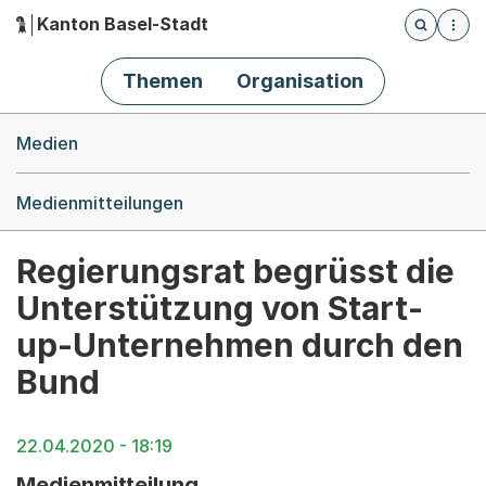
Kanton Basel-Stadt
Öffnet die
(Dieser Link führt zur Startseite)
Hauptnavigation
Themen
Organisation
Breadcrumb-Navigation
Medien
Medienmitteilungen
Regierungsrat begrüsst die
Unterstützung von Start-
up-Unternehmen durch den
Bund
22.04.2020 - 18:19
Medienmitteilung