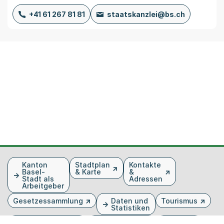
+41 61 267 81 81
staatskanzlei@bs.ch
Fusszeile
Kanton
Stadtplan
Kontakte
Basel-
& Karte
&
Stadt als
Adressen
Arbeitgeber
Gesetzessammlung
Daten und
Tourismus
Statistiken
Veranstaltungen
Publikationen
Medien