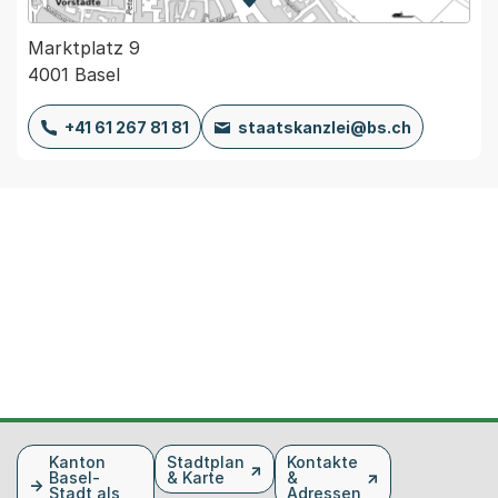
Zur Karte von MapBS.
Externer Link, wird in einem
Marktplatz 9
4001 Basel
+41 61 267 81 81
staatskanzlei@bs.ch
Fusszeile
Kanton
Stadtplan
Kontakte
Basel-
& Karte
&
Stadt als
Adressen