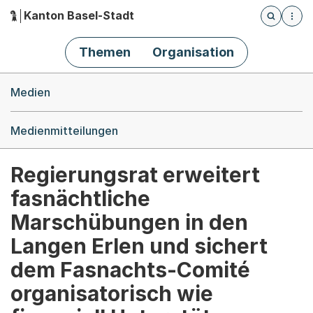
Kanton Basel-Stadt
Öffnet die
(Dieser Link führt zur Startseite)
Hauptnavigation
Themen
Organisation
Breadcrumb-Navigation
Medien
Medienmitteilungen
Regierungsrat erweitert
fasnächtliche
Marschübungen in den
Langen Erlen und sichert
dem Fasnachts-Comité
organisatorisch wie