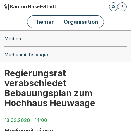
Kanton Basel-Stadt
Öffnet die
(Dieser Link führt zur Startseite)
Hauptnavigation
Themen
Organisation
Breadcrumb-Navigation
Medien
Medienmitteilungen
Regierungsrat
verabschiedet
Bebauungsplan zum
Hochhaus Heuwaage
18.02.2020 - 14:00
Medienmitteilung