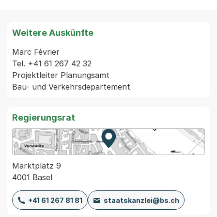
Weitere Auskünfte
Marc Février

Tel. +41 61 267 42 32

Projektleiter Planungsamt

Regierungsrat
Zur Karte von MapBS.
Externer Link, wird in einem
Marktplatz 9
4001 Basel
+41 61 267 81 81
staatskanzlei@bs.ch