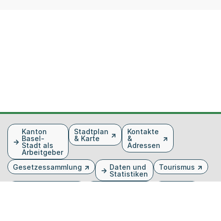
Fusszeile
Kanton
Stadtplan
Kontakte
Basel-
& Karte
&
Stadt als
Adressen
Arbeitgeber
Gesetzessammlung
Daten und
Tourismus
Statistiken
Veranstaltungen
Publikationen
Medien
Kantonsblatt
Bilddatenbank
Organigramm
Gebärdensprache