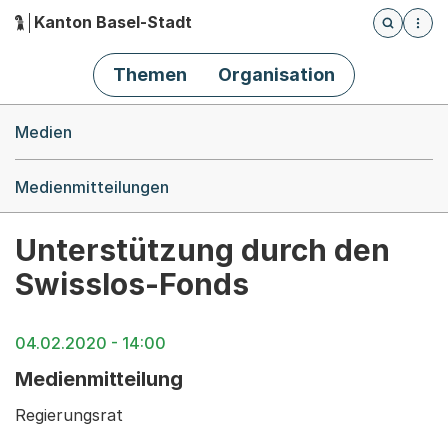
Kanton Basel-Stadt
Öffnet die
(Dieser Link führt zur Startseite)
Hauptnavigation
Themen
Organisation
Breadcrumb-Navigation
Medien
Medienmitteilungen
Unterstützung durch den
Swisslos-Fonds
04.02.2020 - 14:00
Medienmitteilung
Regierungsrat