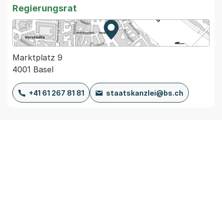
Regierungsrat
Zur Karte von MapBS.
Externer Link, wird in einem
Marktplatz 9
4001 Basel
+41 61 267 81 81
staatskanzlei@bs.ch