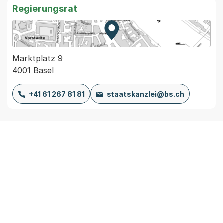
Regierungsrat
Zur Karte von MapBS.
Externer Link, wird in einem
Marktplatz 9
4001 Basel
+41 61 267 81 81
staatskanzlei@bs.ch