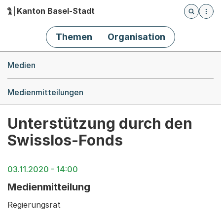
Kanton Basel-Stadt
Öffnet die
(Dieser Link führt zur Startseite)
Hauptnavigation
Themen
Organisation
Breadcrumb-Navigation
Medien
Medienmitteilungen
Unterstützung durch den
Swisslos-Fonds
03.11.2020 - 14:00
Medienmitteilung
Regierungsrat