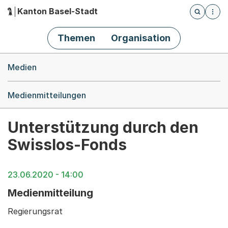
Kanton Basel-Stadt
Öffnet die
(Dieser Link führt zur Startseite)
Hauptnavigation
Themen
Organisation
Breadcrumb-Navigation
Medien
Medienmitteilungen
Unterstützung durch den
Swisslos-Fonds
23.06.2020 - 14:00
Medienmitteilung
Regierungsrat