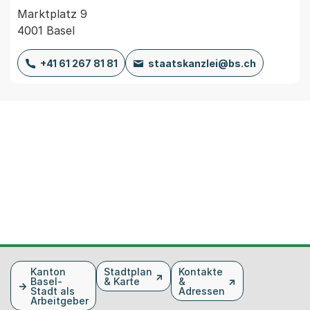
Marktplatz 9
4001 Basel
+41 61 267 81 81
staatskanzlei@bs.ch
Fusszeile
Kanton
Stadtplan
Kontakte
Basel-
& Karte
&
Stadt als
Adressen
Arbeitgeber