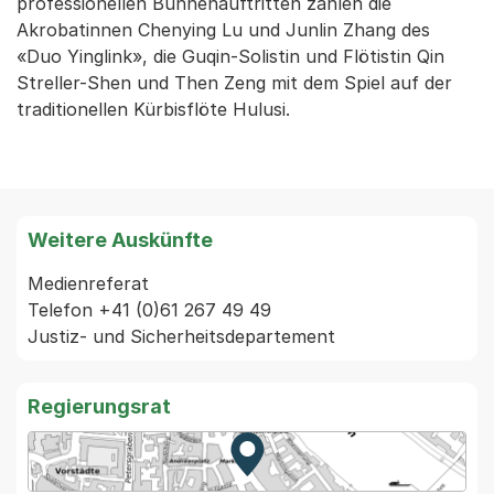
professionellen Bühnenauftritten zählen die
Akrobatinnen Chenying Lu und Junlin Zhang des
«Duo Yinglink», die Guqin-Solistin und Flötistin Qin
Streller-Shen und Then Zeng mit dem Spiel auf der
traditionellen Kürbisflöte Hulusi.
Weitere Auskünfte
Medienreferat

Telefon +41 (0)61 267 49 49

Regierungsrat
Zur Karte von MapBS.
Externer Link, wird in einem