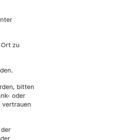
nter
 Ort zu
den.
den, bitten
ank- oder
 vertrauen
 der
 der