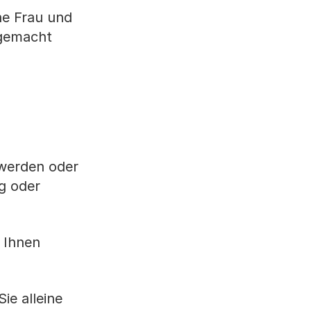
ne Frau und
 gemacht
 werden oder
ng oder
 Ihnen
ie alleine