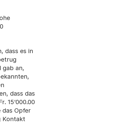
hohe
00
, dass es in
betrug
 gab an,
bekannten,
en
en, dass das
r. 15‘000.00
e das Opfer
g Kontakt