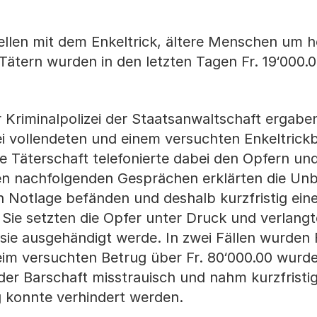
ellen mit dem Enkeltrick, ältere Menschen um 
ätern wurden in den letzten Tagen Fr. 19‘000.
 Kriminalpolizei der Staatsanwaltschaft ergaben
 vollendeten und einem versuchten Enkeltrick
Täterschaft telefonierte dabei den Opfern und
 den nachfolgenden Gesprächen erklärten die Un
len Notlage befänden und deshalb kurzfristig ein
Sie setzten die Opfer unter Druck und verlangt
ie ausgehändigt werde. In zwei Fällen wurden F
eim versuchten Betrug über Fr. 80‘000.00 wurd
er Barschaft misstrauisch und nahm kurzfristi
g konnte verhindert werden.