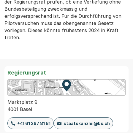
der Regierungsrat prüfen, ob eine Vertiefung ohne
Bundesbeteiligung zweckmässig und
erfolgsversprechend ist. Für die Durchführung von
Pilotversuchen muss das obengenannte Gesetz
vorliegen. Dieses könnte frühestens 2024 in Kraft
treten.
Regierungsrat
Zur Karte von MapBS.
Externer Link, wird in einem
Marktplatz 9
4001 Basel
+41 61 267 81 81
staatskanzlei@bs.ch