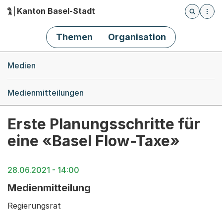
Kanton Basel-Stadt
Öffnet die
(Dieser Link führt zur Startseite)
Hauptnavigation
Themen
Organisation
Breadcrumb-Navigation
Medien
Medienmitteilungen
Erste Planungsschritte für
eine «Basel Flow-Taxe»
28.06.2021 - 14:00
Medienmitteilung
Regierungsrat