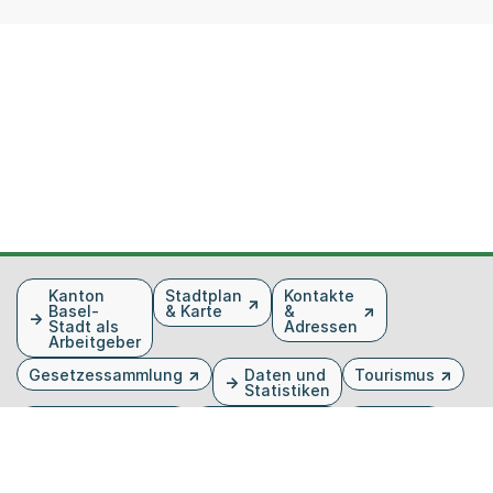
Fusszeile
Kanton
Stadtplan
Kontakte
Basel-
& Karte
&
Stadt als
Adressen
Arbeitgeber
Gesetzessammlung
Daten und
Tourismus
Statistiken
Veranstaltungen
Publikationen
Medien
Kantonsblatt
Bilddatenbank
Organigramm
Gebärdensprache