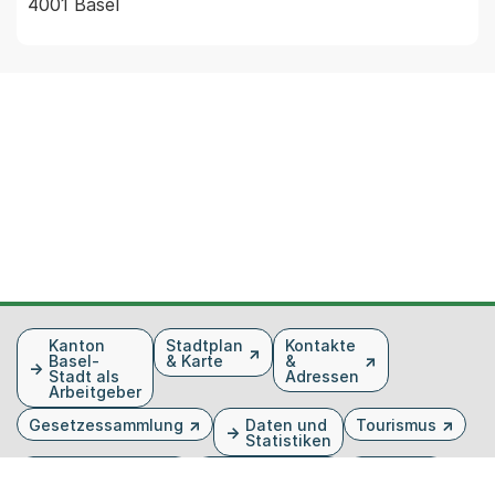
4001 Basel
Fusszeile
Kanton
Stadtplan
Kontakte
Basel-
& Karte
&
Stadt als
Adressen
Arbeitgeber
Gesetzessammlung
Daten und
Tourismus
Statistiken
Veranstaltungen
Publikationen
Medien