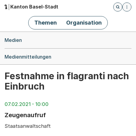
Kanton Basel-Stadt
Öffnet die
(Dieser Link führt zur Startseite)
Hauptnavigation
Themen
Organisation
Breadcrumb-Navigation
Medien
Medienmitteilungen
Festnahme in flagranti nach
Einbruch
07.02.2021 - 10:00
Zeugenaufruf
Staatsanwaltschaft