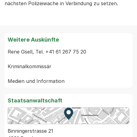
nächsten Polizeiwache in Verbindung zu setzen.
Weitere Auskünfte
Rene Gsell, Tel. +41 61 267 75 20

Kriminalkommissär

Staatsanwaltschaft
Zur Karte von MapBS.
Externer Link, wird in einem
Binningerstrasse 21