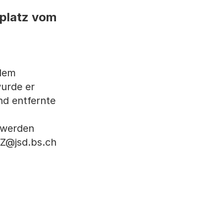
platz vom
 dem
urde er
nd entfernte
 werden
LZ@jsd.bs.ch