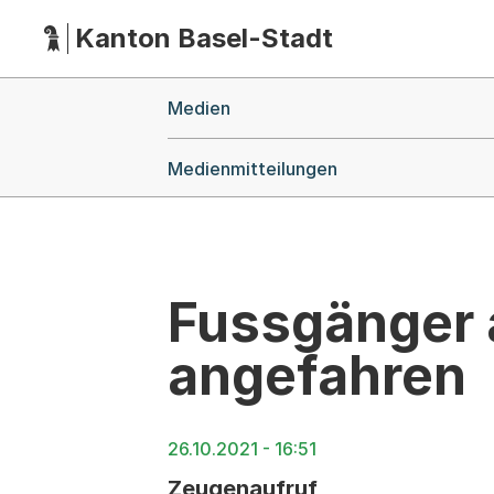
Kanton Basel-Stadt
Hauptnavigation
(Dieser Link führt zur Startseite)
Breadcrumb-Navigation
Medien
Medienmitteilungen
Fussgänger 
angefahren
26.10.2021 - 16:51
Zeugenaufruf