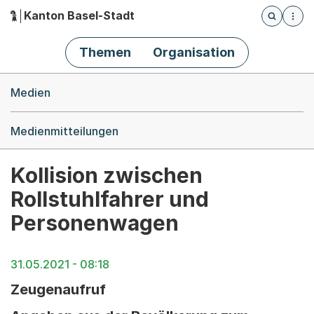
Kanton Basel-Stadt
Öffnet die
(Dieser Link führt zur Startseite)
Hauptnavigation
Themen
Organisation
Breadcrumb-Navigation
Medien
Medienmitteilungen
Kollision zwischen
Rollstuhlfahrer und
Personenwagen
31.05.2021 - 08:18
Zeugenaufruf