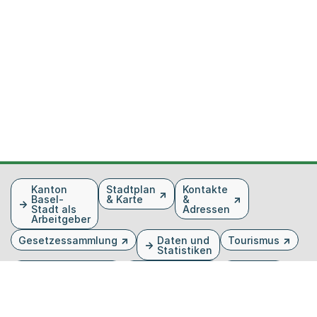
Fusszeile
Kanton
Stadtplan
Kontakte
Basel-
& Karte
&
Stadt als
Adressen
Arbeitgeber
Gesetzessammlung
Daten und
Tourismus
Statistiken
Veranstaltungen
Publikationen
Medien
Kantonsblatt
Bilddatenbank
Organigramm
Gebärdensprache