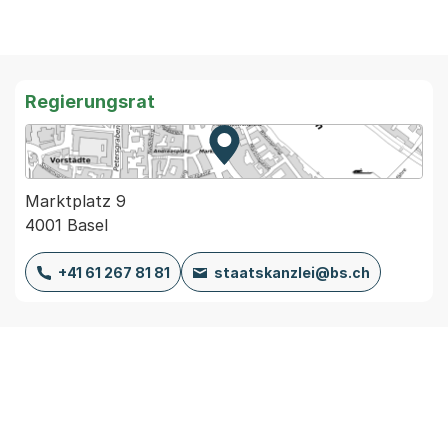
Regierungsrat
Zur Karte von MapBS.
Externer Link, wird in einem
Marktplatz 9
4001 Basel
+41 61 267 81 81
staatskanzlei@bs.ch