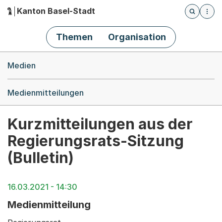
Kanton Basel-Stadt
Öffnet die
(Dieser Link führt zur Startseite)
Hauptnavigation
Themen
Organisation
Breadcrumb-Navigation
Medien
Medienmitteilungen
Kurzmitteilungen aus der
Regierungsrats-Sitzung
(Bulletin)
16.03.2021 - 14:30
Medienmitteilung