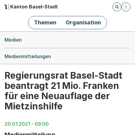
Kanton Basel-Stadt
Öffnet die
(Dieser Link führt zur Startseite)
Hauptnavigation
Themen
Organisation
Breadcrumb-Navigation
Medien
Medienmitteilungen
Regierungsrat Basel-Stadt
beantragt 21 Mio. Franken
für eine Neuauflage der
Mietzinshilfe
20.01.2021 - 09:00
Medienmitteilung