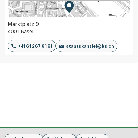
Zur Karte von MapBS.
Externer Link, wird in einem
Marktplatz 9
4001 Basel
+41 61 267 81 81
staatskanzlei@bs.ch
Fusszeile