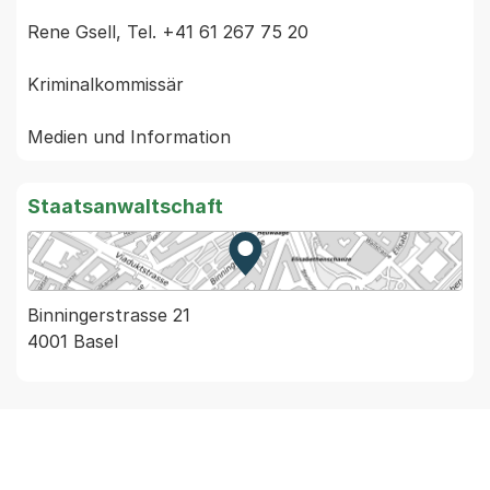
Rene Gsell, Tel. +41 61 267 75 20

Kriminalkommissär

Staatsanwaltschaft
Zur Karte von MapBS.
Externer Link, wird in einem
Binningerstrasse 21
4001 Basel