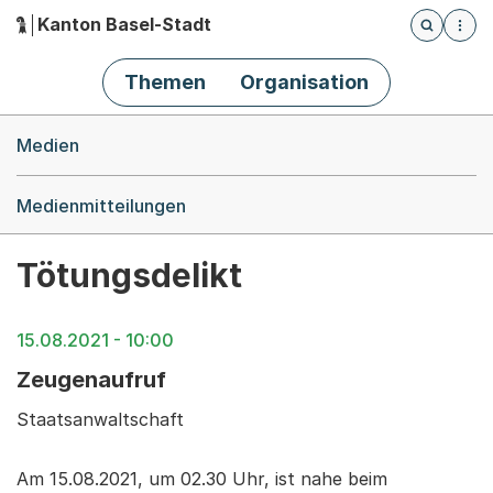
Kanton Basel-Stadt
Öffnet die
(Dieser Link führt zur Startseite)
Hauptnavigation
Themen
Organisation
Breadcrumb-Navigation
Medien
Medienmitteilungen
Tötungsdelikt
15.08.2021 - 10:00
Zeugenaufruf
Staatsanwaltschaft
Am 15.08.2021, um 02.30 Uhr, ist nahe beim