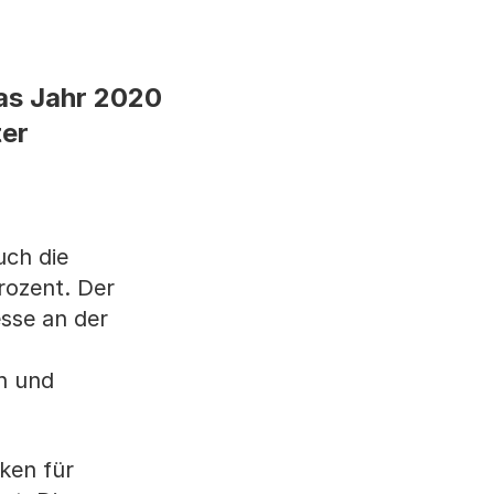
das Jahr 2020
ter
uch die
rozent. Der
esse an der
n und
ken für