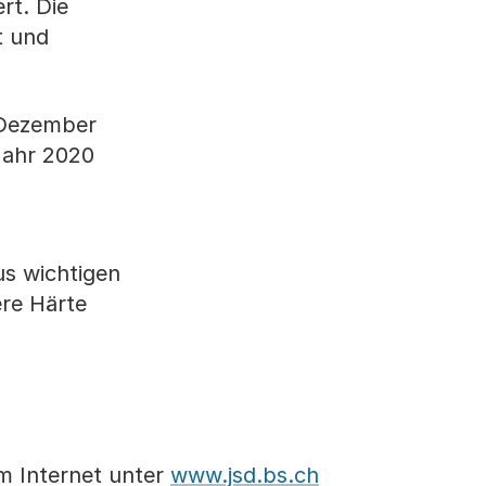
rt. Die
t und
. Dezember
Jahr 2020
s wichtigen
re Härte
im Internet unter
www.jsd.bs.ch