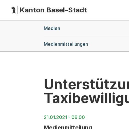
Kanton Basel-Stadt
Hauptnavigation
(Dieser Link führt zur Startseite)
Breadcrumb-Navigation
Medien
Medienmitteilungen
Unterstützu
Taxibewilli
21.01.2021 - 09:00
Medienmitteilung