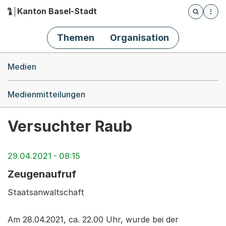
Kanton Basel-Stadt
Öffnet die
(Dieser Link führt zur Startseite)
Hauptnavigation
Themen
Organisation
Breadcrumb-Navigation
Medien
Medienmitteilungen
Versuchter Raub
29.04.2021 - 08:15
Zeugenaufruf
Staatsanwaltschaft
Am 28.04.2021, ca. 22.00 Uhr, wurde bei der