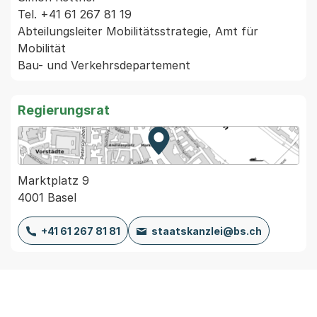
Tel. +41 61 267 81 19

Abteilungsleiter Mobilitätsstrategie, Amt für 
Mobilität

Regierungsrat
Zur Karte von MapBS.
Externer Link, wird in einem
Marktplatz 9
4001 Basel
+41 61 267 81 81
staatskanzlei@bs.ch