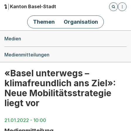
Kanton Basel-Stadt
Öffnet die
(Dieser Link führt zur Startseite)
Hauptnavigation
Themen
Organisation
Breadcrumb-Navigation
Medien
Medienmitteilungen
«Basel unterwegs –
klimafreundlich ans Ziel»:
Neue Mobilitätsstrategie
liegt vor
21.01.2022 - 10:00
Medienmitteilung