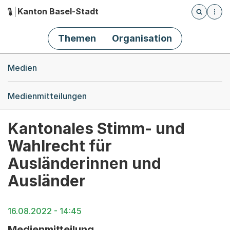
Kanton Basel-Stadt
Öffnet die
(Dieser Link führt zur Startseite)
Hauptnavigation
Themen
Organisation
Breadcrumb-Navigation
Medien
Medienmitteilungen
Kantonales Stimm- und
Wahlrecht für
Ausländerinnen und
Ausländer
16.08.2022 - 14:45
Medienmitteilung