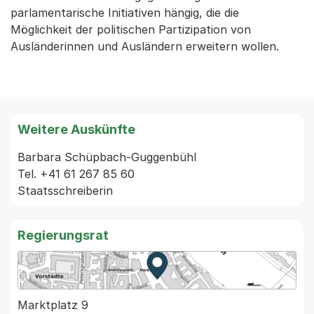
parlamentarische Initiativen hängig, die die
Möglichkeit der politischen Partizipation von
Ausländerinnen und Ausländern erweitern wollen.
Weitere Auskünfte
Barbara Schüpbach-Guggenbühl

Tel. +41 61 267 85 60

Regierungsrat
Zur Karte von MapBS.
Externer Link, wird in einem
Marktplatz 9