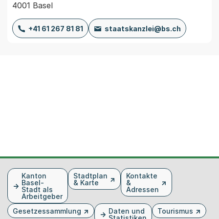
4001 Basel
+41 61 267 81 81
staatskanzlei@bs.ch
Fusszeile
Kanton
Stadtplan
Kontakte
Basel-
& Karte
&
Stadt als
Adressen
Arbeitgeber
Gesetzessammlung
Daten und
Tourismus
Statistiken