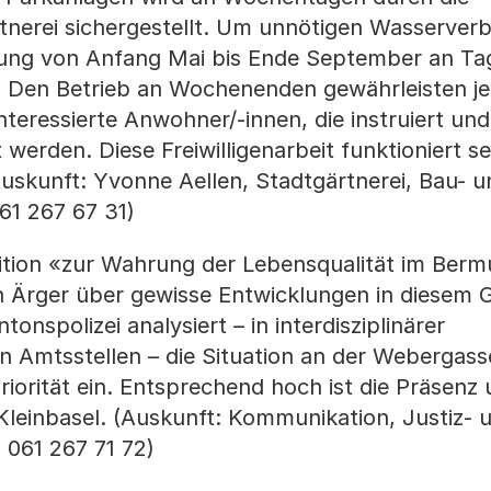
tnerei sichergestellt. Um unnötigen Wasserver
llung von Anfang Mai bis Ende September an Ta
 Den Betrieb an Wochenenden gewährleisten je
nteressierte Anwohner/-innen, die instruiert un
werden. Diese Freiwilligenarbeit funktioniert se
Auskunft: Yvonne Aellen, Stadtgärtnerei, Bau- u
61 267 67 31)
ition «zur Wahrung der Lebensqualität im Berm
n Ärger über gewisse Entwicklungen in diesem 
onspolizei analysiert – in interdisziplinärer
 Amtsstellen – die Situation an der Webergass
iorität ein. Entsprechend hoch ist die Präsenz
 Kleinbasel. (Auskunft: Kommunikation, Justiz- 
 061 267 71 72)