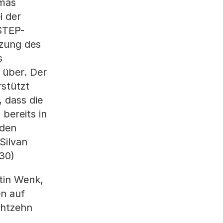
omas
i der
STEP-
tzung des
s
 über. Der
rstützt
 dass die
bereits in
nden
Silvan
30)
tin Wenk,
en auf
chtzehn