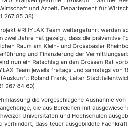
 Mio. Franken geäufnet. (Auskunft: Samuel Hess
 Wirtschaft und Arbeit, Departement für Wirtsch
61 267 85 38)
projekt #RHYLAX-Team weitergeführt werden sol
zwei Jahre hat gezeigt, dass die präventive F
tlichen Raum am Klein- und Grossbasler Rheinbo
terführung und Finanzierung der Vermittlungsarb
ird nun ein Ratschlag an den Grossen Rat vorbe
AX-Team jeweils freitags und samstags von 18
(Auskunft: Roland Frank, Leiter Stadtteilentwic
61 267 84 60)
nehmlassung die vorgeschlagene Ausnahme von
sangehörige, die aus Bereichen mit ausgewiese
hweizer Universitäten und Hochschulen ausgeb
 verhindert, dass teuer ausgebildete Fachkräft