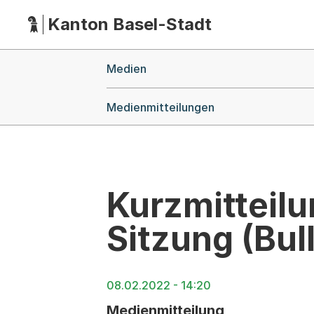
Kanton Basel-Stadt
Hauptnavigation
(Dieser Link führt zur Startseite)
Breadcrumb-Navigation
Medien
Medienmitteilungen
Kurzmitteilu
Sitzung (Bull
08.02.2022 - 14:20
Medienmitteilung