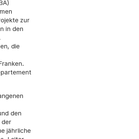
FBA)
hmen
ojekte zur
n in den
A
en, die
Franken.
Departement
gangenen
und den
 der
e jährliche