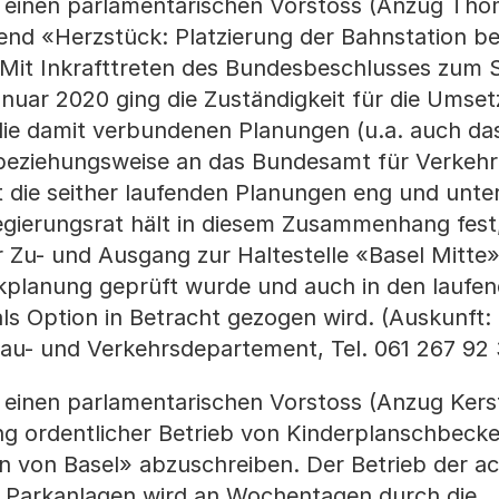
 einen parlamentarischen Vorstoss (Anzug Th
nd «Herzstück: Platzierung der Bahnstation be
Mit Inkrafttreten des Bundesbeschlusses zum 
nuar 2020 ging die Zuständigkeit für die Umse
die damit verbundenen Planungen (u.a. auch da
beziehungsweise an das Bundesamt für Verkehr
t die seither laufenden Planungen eng und unte
ierungsrat hält in diesem Zusammenhang fest,
 Zu- und Ausgang zur Haltestelle «Basel Mitte» 
kplanung geprüft wurde und auch in den laufe
s Option in Betracht gezogen wird. (Auskunft: 
au- und Verkehrsdepartement, Tel. 061 267 92 
 einen parlamentarischen Vorstoss (Anzug Kers
g ordentlicher Betrieb von Kinderplanschbeck
n von Basel» abzuschreiben. Der Betrieb der a
r Parkanlagen wird an Wochentagen durch die