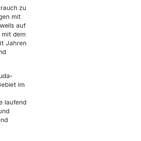
brauch zu
gen mit
weils auf
d mit dem
it Jahren
nd
uda-
Gebiet im
e laufend
 und
und