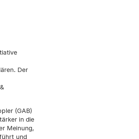
iative
lären. Der
 &
ppler (GAB)
ärker in die
der Meinung,
führt und