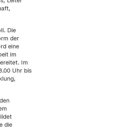
, Leiter
aft,
l. Die
orm der
rd eine
eit im
reitet. Im
.00 Uhr bis
klung,
 den
nem
ildet
e die