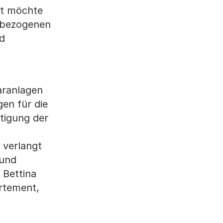
at möchte
erbezogenen
nd
aranlagen
en für die
tigung der
 verlangt
 und
 Bettina
artement,