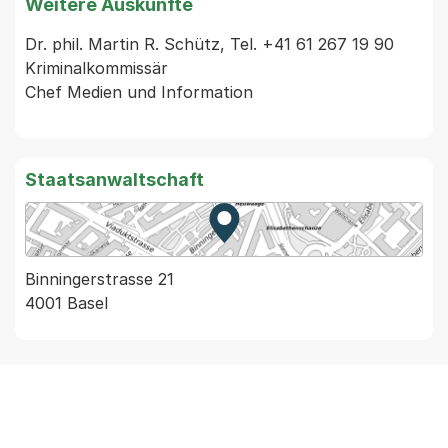
Weitere Auskünfte
Dr. phil. Martin R. Schütz, Tel. +41 61 267 19 90

Kriminalkommissär

Chef Medien und Information

Staatsanwaltschaft
Zur Karte von MapBS.
Externer Link, wird in einem
Binningerstrasse 21
4001 Basel