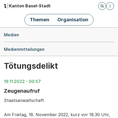
Kanton Basel-Stadt
Öffnet die
(Dieser Link führt zur Startseite)
Hauptnavigation
Themen
Organisation
Breadcrumb-Navigation
Medien
Medienmitteilungen
Tötungsdelikt
19.11.2022 - 00:57
Zeugenaufruf
Staatsanwaltschaft
Am Freitag, 18. November 2022, kurz vor 18.30 Uhr,