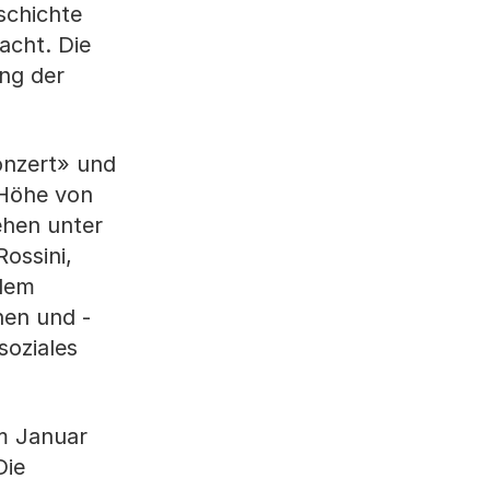
schichte
acht. Die
ung der
onzert» und
 Höhe von
ehen unter
ossini,
 dem
nen und -
soziales
om Januar
Die