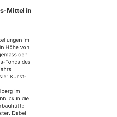
s-Mittel in
tellungen im
 in Höhe von
 gemäss den
os-Fonds des
jahrs
sler Kunst-
lberg im
blick in die
erbauhütte
ter. Dabei