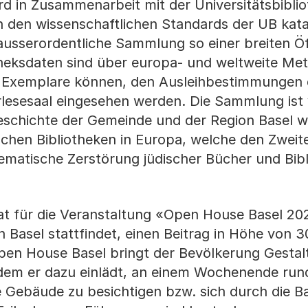
rd in Zusammenarbeit mit der Universitätsbibli
h den wissenschaftlichen Standards der UB kata
e ausserordentliche Sammlung so einer breiten Öf
theksdaten sind über europa- und weltweite Me
en Exemplare können, den Ausleihbestimmungen
rlesesaal eingesehen werden. Die Sammlung ist
eschichte der Gemeinde und der Region Basel wi
ischen Bibliotheken in Europa, welche den Zweit
ematische Zerstörung jüdischer Bücher und Bib
at für die Veranstaltung «Open House Basel 20
n Basel stattfindet, einen Beitrag in Höhe von 
Open House Basel bringt der Bevölkerung Gesta
ndem er dazu einlädt, an einem Wochenende run
e Gebäude zu besichtigen bzw. sich durch die B