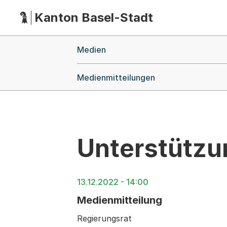
Kanton Basel-Stadt
Hauptnavigation
(Dieser Link führt zur Startseite)
Breadcrumb-Navigation
Medien
Medienmitteilungen
Unterstützu
13.12.2022 - 14:00
Medienmitteilung
Regierungsrat