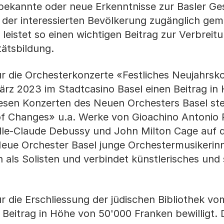
ekannte oder neue Erkenntnisse zur Basler Ge
d der interessierten Bevölkerung zugänglich gem
leistet so einen wichtigen Beitrag zur Verbreit
tätsbildung.
ür die Orchesterkonzerte «Festliches Neujahrsk
rz 2023 im Stadtcasino Basel einen Beitrag in
iesen Konzerten des Neuen Orchesters Basel st
f Changes» u.a. Werke von Gioachino Antonio R
chille-Claude Debussy und John Milton Cage auf
eue Orchester Basel junge Orchestermusikerin
 als Solisten und verbindet künstlerisches und 
ür die Erschliessung der jüdischen Bibliothek v
eitrag in Höhe von 50'000 Franken bewilligt. 