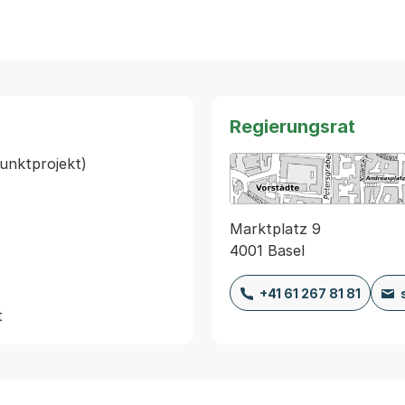
Regierungsrat
nktprojekt)

Marktplatz 9
4001 Basel
+41 61 267 81 81