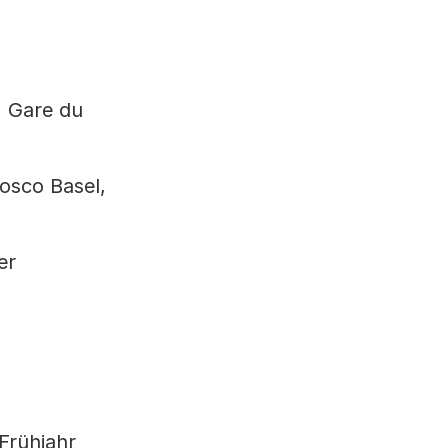
, Gare du
Bosco Basel,
er
Frühjahr