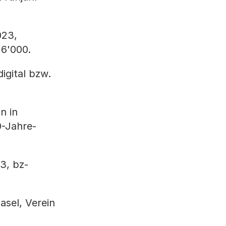
023,
 6'000.
igital bzw.
n in
0-Jahre-
3, bz-
asel, Verein