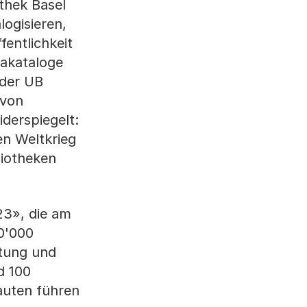
othek Basel
logisieren,
fentlichkeit
takataloge
 der UB
 von
derspiegelt:
en Weltkrieg
liotheken
23», die am
30'000
ltung und
d 100
auten führen