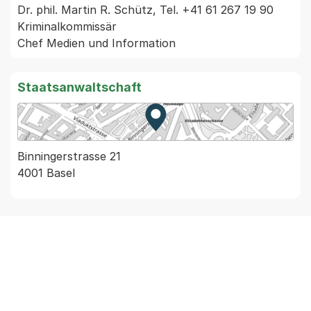
Dr. phil. Martin R. Schütz, Tel. +41 61 267 19 90

Kriminalkommissär

Staatsanwaltschaft
Zur Karte von MapBS.
Externer Link, wird in einem
Binningerstrasse 21
4001 Basel