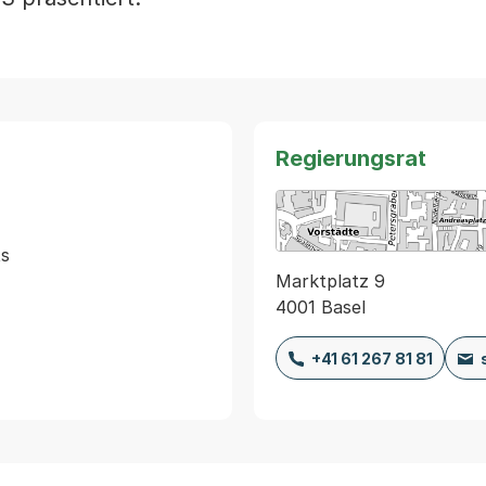
Regierungsrat
s

Marktplatz 9
4001 Basel
+41 61 267 81 81