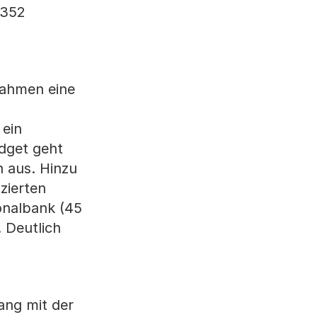
 352
nahmen eine
 ein
dget geht
 aus. Hinzu
zierten
onalbank (45
 Deutlich
ng mit der