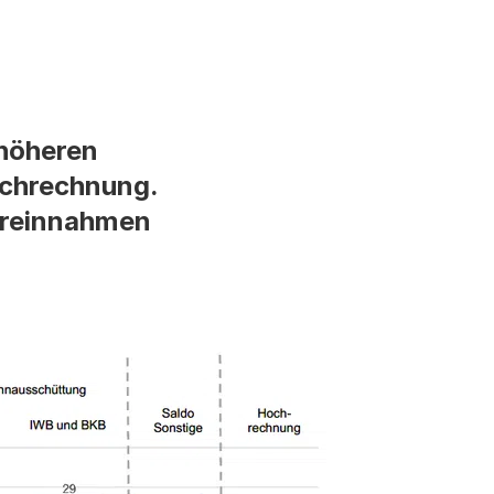
 höheren
ochrechnung.
ehreinnahmen