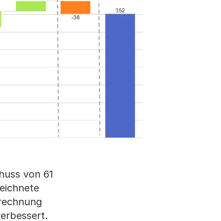
huss von 61
eichnete
hrechnung
erbessert.