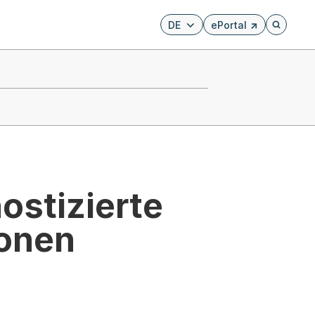
DE
ePortal
Externer Link, wird i
Öffnet di
ostizierte
ionen