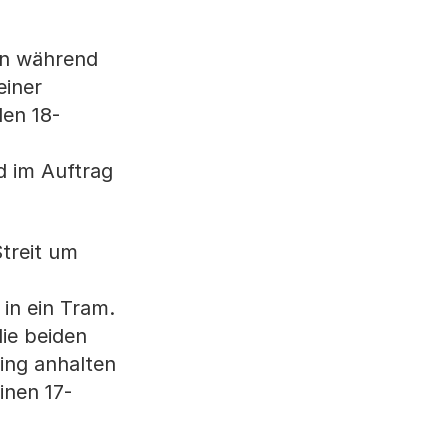
on während
einer
den 18-
d im Auftrag
treit um
in ein Tram.
die beiden
ing anhalten
inen 17-