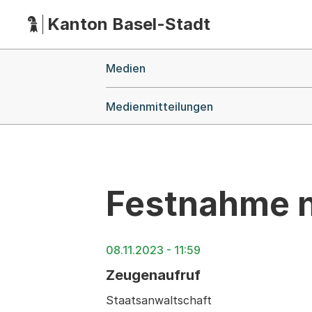
Kanton Basel-Stadt
Hauptnavigation
(Dieser Link führt zur Startseite)
Breadcrumb-Navigation
Medien
Medienmitteilungen
Festnahme n
08.11.2023 - 11:59
Zeugenaufruf
Staatsanwaltschaft