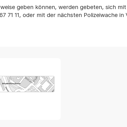
nweise geben können, werden gebeten, sich mit
67 71 11, oder mit der nächsten Polizeiwache in
arte von MapBS.
ner Link, wird in einem neuen Tab oder Fenster geöffnet