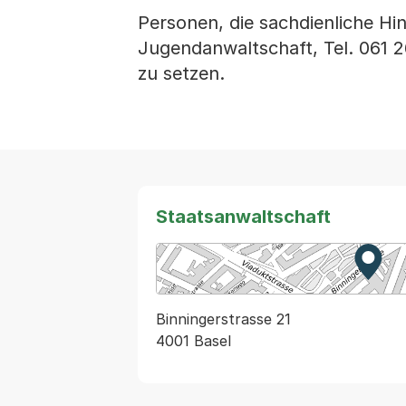
Personen, die sachdienliche Hi
Jugendanwaltschaft, Tel. 061 2
zu setzen.
Staatsanwaltschaft
Zur K
Exter
Binningerstrasse 21
4001 Basel