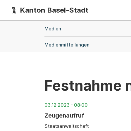
Kanton Basel-Stadt
Hauptnavigation
(Dieser Link führt zur Startseite)
Breadcrumb-Navigation
Medien
Medienmitteilungen
Festnahme n
03.12.2023 - 08:00
Zeugenaufruf
Staatsanwaltschaft