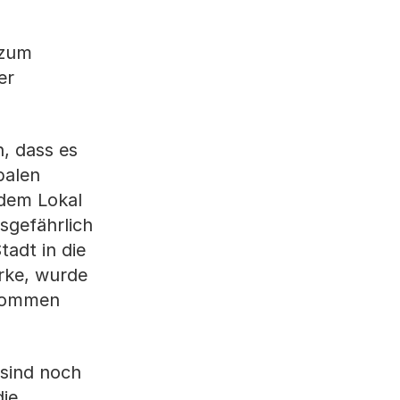
 zum
er
n, dass es
balen
dem Lokal
sgefährlich
tadt in die
ürke, wurde
enommen
sind noch
die