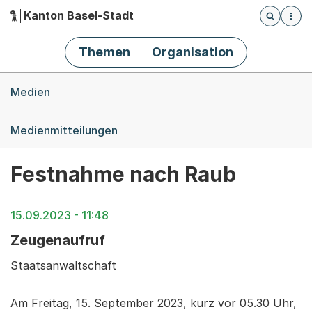
Kanton Basel-Stadt
Öffnet die
(Dieser Link führt zur Startseite)
Hauptnavigation
Themen
Organisation
Breadcrumb-Navigation
Medien
Medienmitteilungen
Festnahme nach Raub
15.09.2023 - 11:48
Zeugenaufruf
Staatsanwaltschaft
Am Freitag, 15. September 2023, kurz vor 05.30 Uhr,