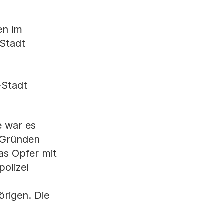
en im
-Stadt
-Stadt
e war es
 Gründen
as Opfer mit
polizei
rigen. Die