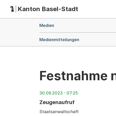
Kanton Basel-Stadt
Hauptnavigation
(Dieser Link führt zur Startseite)
Breadcrumb-Navigation
Medien
Medienmitteilungen
Festnahme n
30.06.2023 - 07:25
Zeugenaufruf
Staatsanwaltschaft