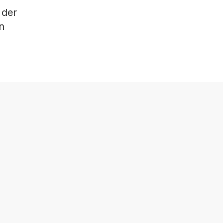
 der
n