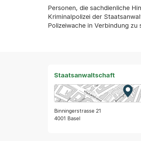
Personen, die sachdienliche Hi
Kriminalpolizei der Staatsanwal
Polizeiwache in Verbindung zu 
Staatsanwaltschaft
Zur K
Exter
Binningerstrasse 21
4001 Basel