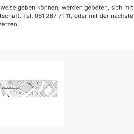
nweise geben können, werden gebeten, sich mit
tschaft, Tel. 061 267 71 11, oder mit der nächste
setzen.
arte von MapBS.
ner Link, wird in einem neuen Tab oder Fenster geöffnet