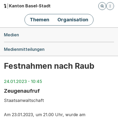
Kanton Basel-Stadt
Öffnet die
(Dieser Link führt zur Startseite)
Hauptnavigation
Themen
Organisation
Breadcrumb-Navigation
Medien
Medienmitteilungen
Festnahmen nach Raub
24.01.2023 - 10:45
Zeugenaufruf
Staatsanwaltschaft
Am 23.01.2023, um 21.00 Uhr, wurde am