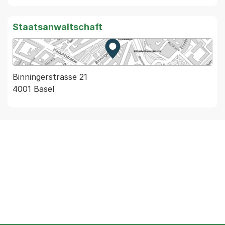
Staatsanwaltschaft
Zur Karte von MapBS.
Externer Link, wird in einem
Binningerstrasse 21
4001 Basel