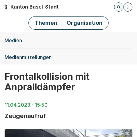
Kanton Basel-Stadt
Öffnet die
(Dieser Link führt zur Startseite)
Hauptnavigation
Themen
Organisation
Breadcrumb-Navigation
Medien
Medienmitteilungen
Frontalkollision mit
Anpralldämpfer
11.04.2023 - 15:50
Zeugenaufruf