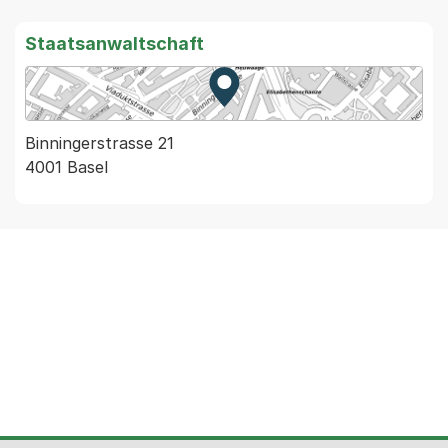
Staatsanwaltschaft
Zur Karte von MapBS.
Externer Link, wird in einem
Binningerstrasse 21
4001 Basel