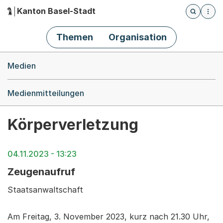
Kanton Basel-Stadt
Öffnet die
(Dieser Link führt zur Startseite)
Hauptnavigation
Themen
Organisation
Breadcrumb-Navigation
Medien
Medienmitteilungen
Körperverletzung
04.11.2023 - 13:23
Zeugenaufruf
Staatsanwaltschaft
Am Freitag, 3. November 2023, kurz nach 21.30 Uhr,