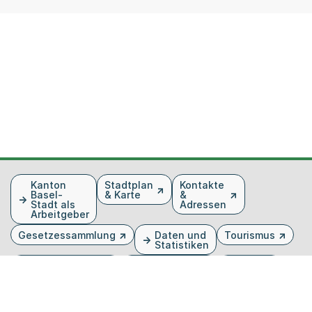
Fusszeile
Kanton
Stadtplan
Kontakte
Basel-
& Karte
&
Stadt als
Adressen
Arbeitgeber
Gesetzessammlung
Daten und
Tourismus
Statistiken
Veranstaltungen
Publikationen
Medien
Kantonsblatt
Bilddatenbank
Organigramm
Gebärdensprache