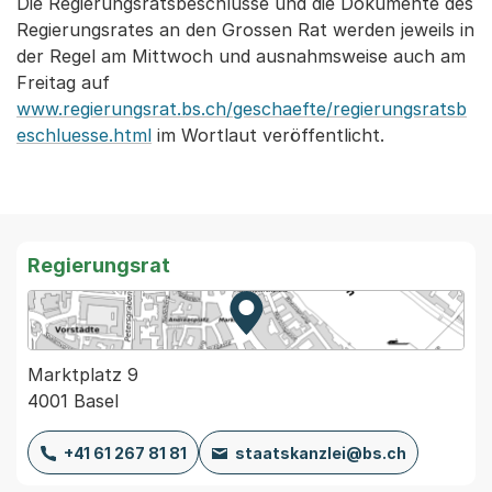
Die Regierungsratsbeschlüsse und die Dokumente des
Regierungsrates an den Grossen Rat werden jeweils in
der Regel am Mittwoch und ausnahmsweise auch am
Freitag auf
www.regierungsrat.bs.ch/geschaefte/regierungsratsb
eschluesse.html
im Wortlaut veröffentlicht.
Regierungsrat
Zur Karte von MapBS.
Externer Link, wird in einem
Marktplatz 9
4001 Basel
+41 61 267 81 81
staatskanzlei@bs.ch